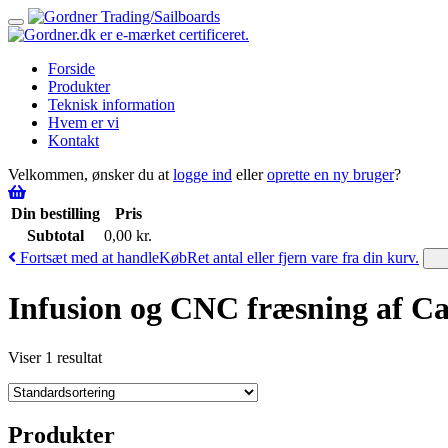
Toggle
navigation
Forside
Produkter
Teknisk information
Hvem er vi
Kontakt
Velkommen, ønsker du at
logge ind
eller
oprette en ny bruger
?
Din bestilling
Pris
Subtotal
0,00
kr.
Fortsæt med at handle
Køb
Ret antal eller fjern vare fra din kurv.
Infusion og CNC fræsning af 
Viser 1 resultat
Produkter