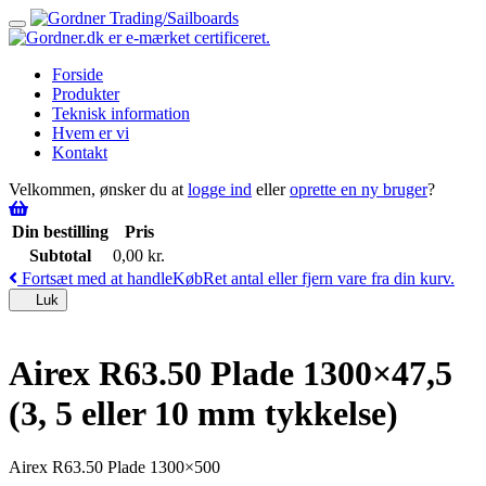
Toggle
navigation
Forside
Produkter
Teknisk information
Hvem er vi
Kontakt
Velkommen, ønsker du at
logge ind
eller
oprette en ny bruger
?
Din bestilling
Pris
Subtotal
0,00
kr.
Fortsæt med at handle
Køb
Ret antal eller fjern vare fra din kurv.
Luk
Airex R63.50 Plade 1300×47,5
(3, 5 eller 10 mm tykkelse)
Airex R63.50 Plade 1300×500