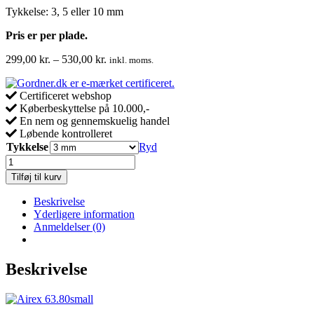
Tykkelse: 3, 5 eller 10 mm
Pris er per plade.
Prisinterval:
299,00
kr.
–
530,00
kr.
inkl. moms.
299,00 kr.
til
Certificeret webshop
530,00 kr.
Køberbeskyttelse på 10.000,-
En nem og gennemskuelig handel
Løbende kontrolleret
Tykkelse
Ryd
Airex
R63.50
Tilføj til kurv
Plade
1300x47,5
Beskrivelse
(3,
Yderligere information
5
Anmeldelser (0)
eller
10
mm
Beskrivelse
tykkelse)
antal