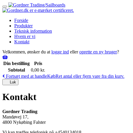
Toggle
navigation
Forside
Produkter
Teknisk information
Hvem er vi
Kontakt
Velkommen, ønsker du at
logge ind
eller
oprette en ny bruger
?
Din bestilling
Pris
Subtotal
0,00
kr.
Fortsæt med at handle
Køb
Ret antal eller fjern vare fra din kurv.
Luk
Kontakt
Gordner Trading
Mandøvej 17,
4800 Nykøbing Falster
Vi kan træffes telefonisk på +4540134018.