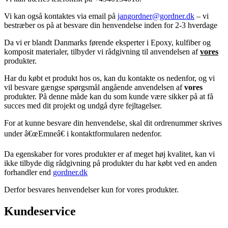
Vi kan også kontaktes via email på
jangordner@gordner.dk
– vi
bestræber os på at besvare din henvendelse inden for 2-3 hverdage
Da vi er blandt Danmarks førende eksperter i Epoxy, kulfiber og
komposit materialer, tilbyder vi rådgivning til anvendelsen af
vores
produkter.
Har du købt et produkt hos os, kan du kontakte os nedenfor, og vi
vil besvare gængse spørgsmål angående anvendelsen af
vores
produkter. På denne måde kan du som kunde være sikker på at få
succes med dit projekt og undgå dyre fejltagelser.
For at kunne besvare din henvendelse, skal dit ordrenummer skrives
under â€œEmneâ€ i kontaktformularen nedenfor.
Da egenskaber for vores produkter er af meget høj kvalitet, kan vi
ikke tilbyde dig rådgivning på produkter du har købt ved en anden
forhandler end
gordner.dk
Derfor besvares henvendelser kun for vores produkter.
Kundeservice