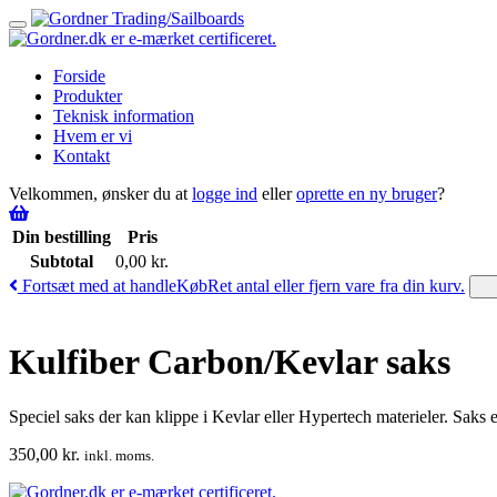
Toggle
navigation
Forside
Produkter
Teknisk information
Hvem er vi
Kontakt
Velkommen, ønsker du at
logge ind
eller
oprette en ny bruger
?
Din bestilling
Pris
Subtotal
0,00
kr.
Fortsæt med at handle
Køb
Ret antal eller fjern vare fra din kurv.
Kulfiber Carbon/Kevlar saks
Speciel saks der kan klippe i Kevlar eller Hypertech materieler. Saks er
350,00
kr.
inkl. moms.