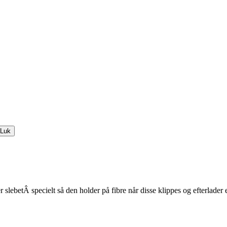
Luk
 slebetÂ specielt så den holder på fibre når disse klippes og efterlader e