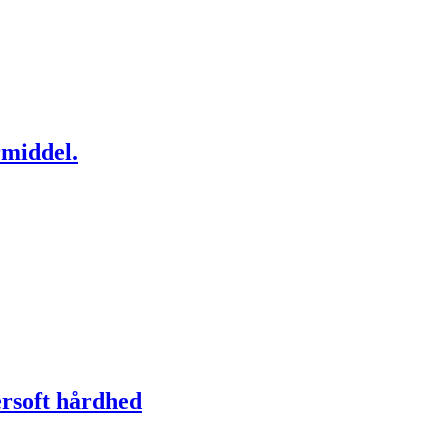
rmiddel.
ersoft hårdhed