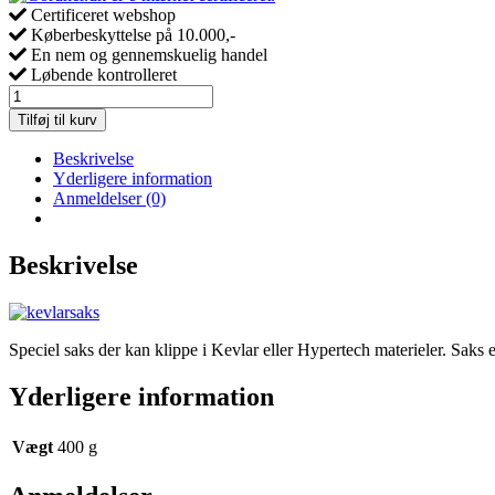
Certificeret webshop
Køberbeskyttelse på 10.000,-
En nem og gennemskuelig handel
Løbende kontrolleret
Kulfiber
Carbon/Kevlar
Tilføj til kurv
saks
antal
Beskrivelse
Yderligere information
Anmeldelser (0)
Beskrivelse
Speciel saks der kan klippe i Kevlar eller Hypertech materieler. Saks er
Yderligere information
Vægt
400 g