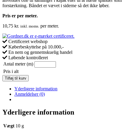
anvendes ofte til samlinger i kajak eller til at isætte spander som
forstærkning. Båndet er vævet i siderne så det ikke løber.
Pris er per meter.
10,75
kr.
per meter.
inkl. moms.
Certificeret webshop
Køberbeskyttelse på 10.000,-
En nem og gennemskuelig handel
Løbende kontrolleret
Antal meter (m)
Pris i alt
Glasvæv
Tilføj til kurv
E-
Glass
Yderligere information
bånd
Anmeldelser (0)
50
mm
bredde
Yderligere information
antal
Vægt
10 g