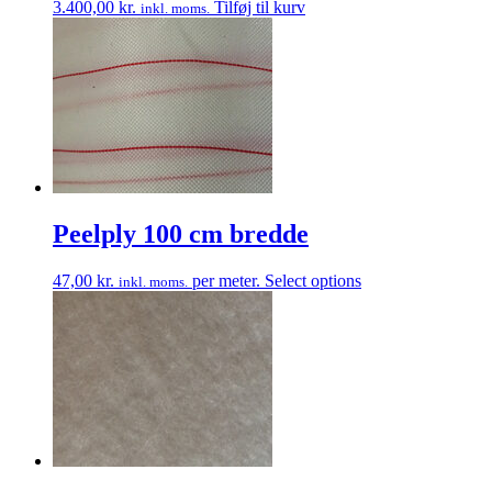
3.400,00
kr.
Tilføj til kurv
inkl. moms.
Peelply 100 cm bredde
47,00
kr.
per meter.
Select options
inkl. moms.