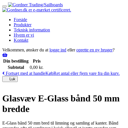
Toggle
navigation
Forside
Produkter
Teknisk information
Hvem er vi
Kontakt
Velkommen, ønsker du at
logge ind
eller
oprette en ny bruger
?
Din bestilling
Pris
Subtotal
0,00
kr.
Fortsæt med at handle
Køb
Ret antal eller fjern vare fra din kurv.
Luk
Glasvæv E-Glass bånd 50 mm
bredde
E-Glass bånd 50 mm bred til limning og samling af kanter. Bånd