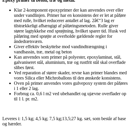
Epoxy primer til beton, træ og metal.
Klar 2-komponent epoxyprimer der kan anvendes over eller
under vandlinjen. Primer har en konsistens der er let at påføre
med rulle, hvilket reducerer antallet af lag. 2â€“3 lag er
tilstrækkeligt afhængigt af påføringsmetoden. Rulle giver
større lagtykkelse end sprøjtning, hvilket sparer tid. Husk ved
påføring med sprøjte at overholde gældende regler for
åndedrætsværn.
Giver effektiv beskyttelse mod vandindtrængning i
vandbassin, træ, metal og beton
Kan anvendes som primer på polyester, epoxylaminat, stål,
galvaniseret stål, aluminium, træ og rustfrit stål skal overflade
slibes først.
Ved reparation af større skader, revne kan primer blandes med
vores Silica eller Michroballons til den ønskede konsistens.
Oven på primer anvendes vores gulvepoxy system der påføres
i 1 eller 2 lag.
Forbrug ca. 0,6 l m2 ved ubehandlet og ujævne overflader op
til 1 l. pr. m2.
Leveres i: 1,5 kg; 4,5 kg; 7,5 kg;13,5;27 kg. sæt, som består af base
og hærder.