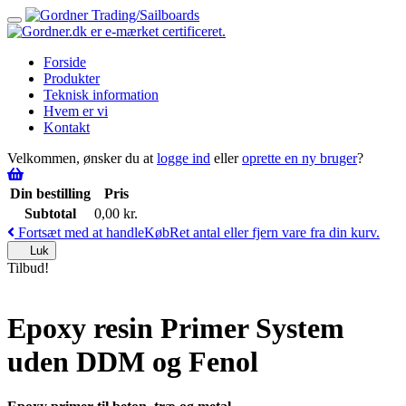
Toggle
navigation
Forside
Produkter
Teknisk information
Hvem er vi
Kontakt
Velkommen, ønsker du at
logge ind
eller
oprette en ny bruger
?
Din bestilling
Pris
Subtotal
0,00
kr.
Fortsæt med at handle
Køb
Ret antal eller fjern vare fra din kurv.
Luk
Tilbud!
Epoxy resin Primer System
uden DDM og Fenol