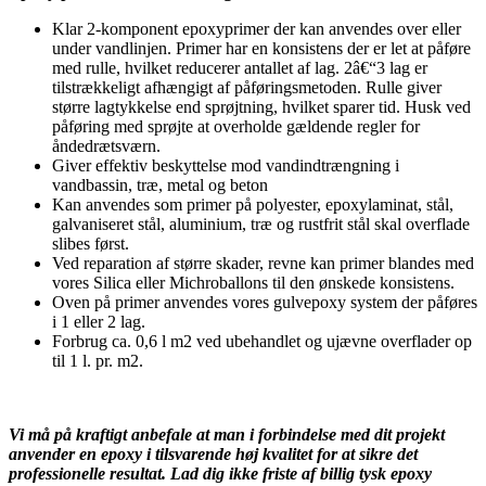
Klar 2-komponent epoxyprimer der kan anvendes over eller
under vandlinjen. Primer har en konsistens der er let at påføre
med rulle, hvilket reducerer antallet af lag. 2â€“3 lag er
tilstrækkeligt afhængigt af påføringsmetoden. Rulle giver
større lagtykkelse end sprøjtning, hvilket sparer tid. Husk ved
påføring med sprøjte at overholde gældende regler for
åndedrætsværn.
Giver effektiv beskyttelse mod vandindtrængning i
vandbassin, træ, metal og beton
Kan anvendes som primer på polyester, epoxylaminat, stål,
galvaniseret stål, aluminium, træ og rustfrit stål skal overflade
slibes først.
Ved reparation af større skader, revne kan primer blandes med
vores Silica eller Michroballons til den ønskede konsistens.
Oven på primer anvendes vores gulvepoxy system der påføres
i 1 eller 2 lag.
Forbrug ca. 0,6 l m2 ved ubehandlet og ujævne overflader op
til 1 l. pr. m2.
Vi må på kraftigt anbefale at man i forbindelse med dit projekt
anvender en epoxy i tilsvarende høj kvalitet for at sikre det
professionelle resultat. Lad dig ikke friste af billig tysk epoxy