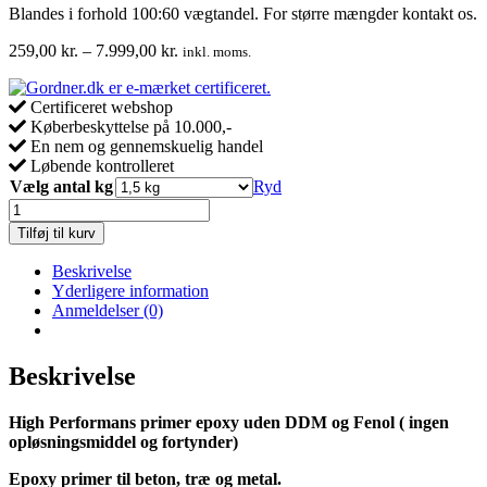
Blandes i forhold 100:60 vægtandel. For større mængder kontakt os.
Prisinterval:
259,00
kr.
–
7.999,00
kr.
inkl. moms.
259,00 kr.
til
Certificeret webshop
7.999,00 kr.
Køberbeskyttelse på 10.000,-
En nem og gennemskuelig handel
Løbende kontrolleret
Vælg antal kg
Ryd
Epoxy
resin
Tilføj til kurv
Primer
System
Beskrivelse
uden
Yderligere information
DDM
Anmeldelser (0)
og
Fenol
antal
Beskrivelse
High Performans primer epoxy uden DDM og Fenol ( ingen
opløsningsmiddel og fortynder)
Epoxy primer til beton, træ og metal.