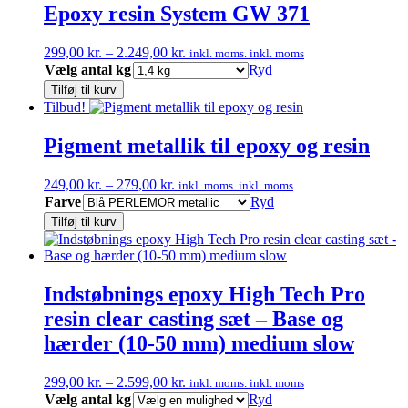
Epoxy resin System GW 371
Prisinterval:
299,00
kr.
–
2.249,00
kr.
inkl. moms.
inkl. moms
299,00 kr.
Vælg antal kg
Ryd
til
Tilføj til kurv
2.249,00 kr.
Tilbud!
Pigment metallik til epoxy og resin
Prisinterval:
249,00
kr.
–
279,00
kr.
inkl. moms.
inkl. moms
249,00 kr.
Farve
Ryd
til
Tilføj til kurv
279,00 kr.
Indstøbnings epoxy High Tech Pro
resin clear casting sæt – Base og
hærder (10-50 mm) medium slow
Prisinterval:
299,00
kr.
–
2.599,00
kr.
inkl. moms.
inkl. moms
299,00 kr.
Vælg antal kg
Ryd