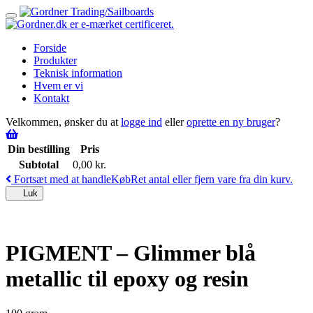
Toggle
navigation
Forside
Produkter
Teknisk information
Hvem er vi
Kontakt
Velkommen, ønsker du at
logge ind
eller
oprette en ny bruger
?
Din bestilling
Pris
Subtotal
0,00
kr.
Fortsæt med at handle
Køb
Ret antal eller fjern vare fra din kurv.
Luk
PIGMENT – Glimmer blå
metallic til epoxy og resin