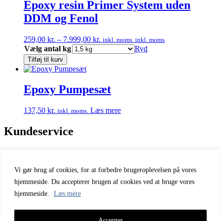
Epoxy resin Primer System uden
DDM og Fenol
Prisinterval:
259,00
kr.
–
7.999,00
kr.
inkl. moms.
inkl. moms
259,00 kr.
Vælg antal kg
Ryd
til
Tilføj til kurv
7.999,00 kr.
Epoxy Pumpesæt
137,50
kr.
Læs mere
inkl. moms.
Kundeservice
Handelsbetingelser
Fortrydelsesret
Fortrolighed
Vi gør brug af cookies, for at forbedre brugeroplevelsen på vores
Betingelser for brug
hjemmeside. Du accepterer brugen af cookies ved at bruge vores
Oplysning om klagemuligheder
hjemmeside.
Læs mere
Blog & vejledninger
Kontakt
Accepter