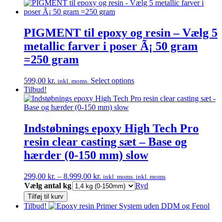
PIGMENT til epoxy og resin – Vælg 5
metallic farver i poser Ã¡ 50 gram
=250 gram
599,00
kr.
Select options
inkl. moms.
Tilbud!
Indstøbnings epoxy High Tech Pro
resin clear casting sæt – Base og
hærder (0-150 mm) slow
Prisinterval:
299,00
kr.
–
8.999,00
kr.
inkl. moms.
inkl. moms
299,00 kr.
Vælg antal kg
Ryd
til
Tilføj til kurv
8.999,00 kr.
Tilbud!