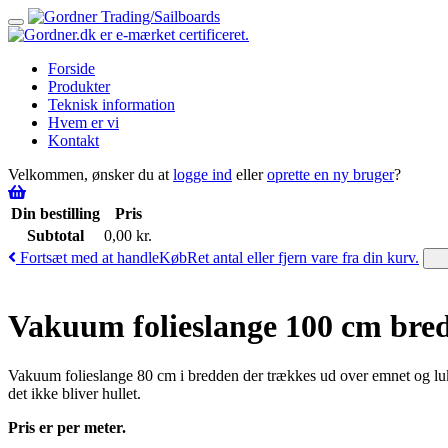
Toggle
navigation
Forside
Produkter
Teknisk information
Hvem er vi
Kontakt
Velkommen, ønsker du at
logge ind
eller
oprette en ny bruger
?
Din bestilling
Pris
Subtotal
0,00
kr.
Fortsæt med at handle
Køb
Ret antal eller fjern vare fra din kurv.
Vakuum folieslange 100 cm bre
Vakuum folieslange 80 cm i bredden der trækkes ud over emnet og lukkes
det ikke bliver hullet.
Pris er per meter.