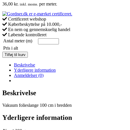
36,00
kr.
per meter.
inkl. moms.
Certificeret webshop
Køberbeskyttelse på 10.000,-
En nem og gennemskuelig handel
Løbende kontrolleret
Antal meter (m)
Pris i alt
Vakuum
Tilføj til kurv
folieslange
100
Beskrivelse
cm
Yderligere information
bredde
Anmeldelser (0)
antal
Beskrivelse
Vakuum folieslange 100 cm i bredden
Yderligere information