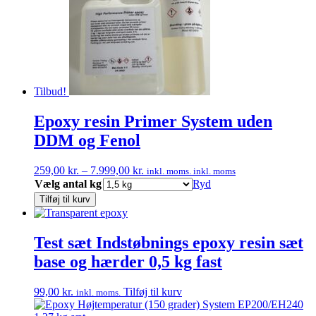
Tilbud!
Epoxy resin Primer System uden
DDM og Fenol
Prisinterval:
259,00
kr.
–
7.999,00
kr.
inkl. moms.
inkl. moms
259,00 kr.
Vælg antal kg
Ryd
til
Tilføj til kurv
7.999,00 kr.
Test sæt Indstøbnings epoxy resin sæt
base og hærder 0,5 kg fast
99,00
kr.
Tilføj til kurv
inkl. moms.