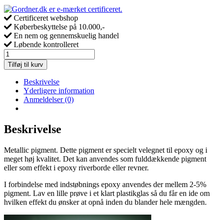
Certificeret webshop
Køberbeskyttelse på 10.000,-
En nem og gennemskuelig handel
Løbende kontrolleret
PIGMENT
-
Tilføj til kurv
Kobolt
blå
Beskrivelse
metallic
Yderligere information
til
Anmeldelser (0)
epoxy
og
resin
Beskrivelse
antal
Metallic pigment. Dette pigment er specielt velegnet til epoxy og i
meget høj kvalitet. Det kan anvendes som fulddækkende pigment
eller som effekt i epoxy riverborde eller revner.
I forbindelse med indstøbnings epoxy anvendes der mellem 2-5%
pigment. Lav en lille prøve i et klart plastikglas så du får en ide om
hvilken effekt du ønsker at opnå inden du blander hele mængden.