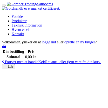
Toggle
navigation
Forside
Produkter
Teknisk information
Hvem er vi
Kontakt
Velkommen, ønsker du at
logge ind
eller
oprette en ny bruger
?
Din bestilling
Pris
Subtotal
0,00
kr.
Fortsæt med at handle
Køb
Ret antal eller fjern vare fra din kurv.
Luk