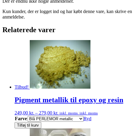
Der er endnu ikke nogle anmeldelser.
Kun kunder, der er logget ind og har købt denne vare, kan skrive en
anmeldelse.
Relaterede varer
Tilbud!
Pigment metallik til epoxy og resin
Prisinterval:
249,00
kr.
–
279,00
kr.
inkl. moms.
inkl. moms
249,00 kr.
Farve
Ryd
til
Tilføj til kurv
279,00 kr.