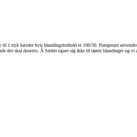
ase til 1 tryk hærder hvis blandingsforhold er 100:50. Pumpesæt anven
r der skal doseres. Â Sættet egner sig ikke til større blandinger og vi a