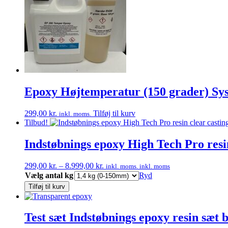
Epoxy Højtemperatur (150 grader) Sy
299,00
kr.
Tilføj til kurv
inkl. moms.
Tilbud!
Indstøbnings epoxy High Tech Pro resi
Prisinterval:
299,00
kr.
–
8.999,00
kr.
inkl. moms.
inkl. moms
299,00 kr.
Vælg antal kg
Ryd
til
Tilføj til kurv
8.999,00 kr.
Test sæt Indstøbnings epoxy resin sæt b