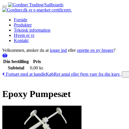
Toggle
navigation
Forside
Produkter
Teknisk information
Hvem er vi
Kontakt
Velkommen, ønsker du at
logge ind
eller
oprette en ny bruger
?
Din bestilling
Pris
Subtotal
0,00
kr.
Fortsæt med at handle
Køb
Ret antal eller fjern vare fra din kurv.
Epoxy Pumpesæt