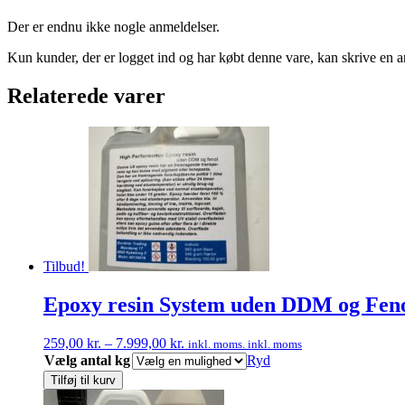
Der er endnu ikke nogle anmeldelser.
Kun kunder, der er logget ind og har købt denne vare, kan skrive en 
Relaterede varer
Tilbud!
Epoxy resin System uden DDM og Fen
Prisinterval:
259,00
kr.
–
7.999,00
kr.
inkl. moms.
inkl. moms
259,00 kr.
Vælg antal kg
Ryd
til
Tilføj til kurv
7.999,00 kr.